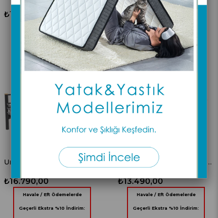
₺17.490,00
₺14.190,00
Havale / Eft Ödemelerde
Havale / Eft Ödemelerde
Geçerli Ekstra %10 İndirim:
Geçerli Ekstra %10 İndirim:
₺15741,00
₺12771,00
Unimet Kappis Dk Metal Sofa Sedir Üçlü Koltuk Siyah (Mindersiz)
Unimet Kappis Dk Metal Sofa Sedir İkili Koltuk Siyah (Mindersiz)
₺16.790,00
₺13.490,00
Havale / Eft Ödemelerde
Havale / Eft Ödemelerde
Geçerli Ekstra %10 İndirim:
Geçerli Ekstra %10 İndirim: