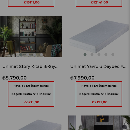
₺15111,00
₺12141,00
Unimet Story Kitaplık-Siyah
Unimet Yavrulu Daybed Yatak Seti
₺5.790,00
₺7.990,00
Havale / Eft Ödemelerde
Havale / Eft Ödemelerde
Geçerli Ekstra %10 İndirim:
Geçerli Ekstra %10 İndirim:
₺5211,00
₺7191,00