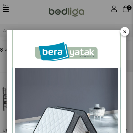
Menu
0
×
Anasayfa
Sepette11İndirim
Sıralama
Filtreleme
Unimet Lalas Dk Metal Sofa Sedir Üçlü Koltuk Siyah (Mindersiz)
Unimet Lalas Dk Metal Sofa Sedir İkili Koltuk Siyah (Mindersiz)