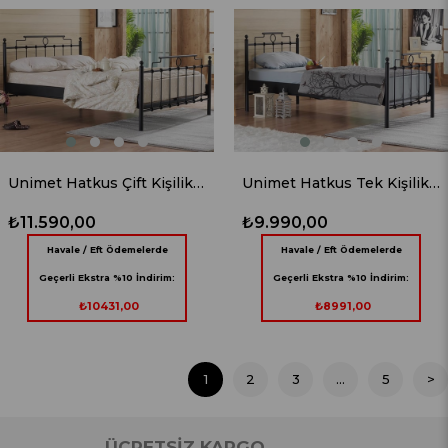
Unimet Hatkus Çift Kişilik Ferforje Siyah Metal Karyola
Unimet Hatkus Tek Kişilik Ferforje Siyah Metal Karyola
₺11.590,00
₺9.990,00
Havale / Eft Ödemelerde
Havale / Eft Ödemelerde
Geçerli Ekstra %10 İndirim:
Geçerli Ekstra %10 İndirim:
₺10431,00
₺8991,00
1
2
3
...
5
>
ÜCRETSİZ KARGO