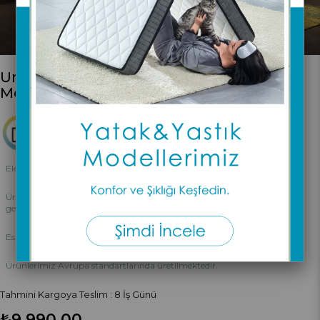
Unimet Asos-S Çift Kişilik Ferforje Beyaz
Metal Karyola
Elektrostatik boyalı / Geçme sistemli / Demonte üründür.
Ürünlerimiz tamamen geçme sistemli olup kurulumu için vida v.b. araç
gerece ihtiyaç yoktur.
Esneme yapmaz,gıcırtı v.b. problemlerle kesinlikle karşılaşmazsınız.
Ürünlerimiz Avrupa standartlarında üretilmektedir.
Tahmini Kargoya Teslim
:
8 İş Günü
₺9.990,00