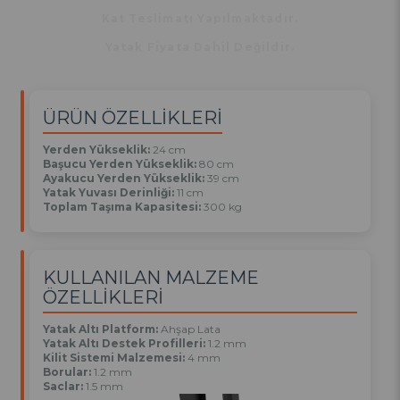
Kat Teslimatı Yapılmaktadır.
Yatak Fiyata Dahil Değildir.
ÜRÜN ÖZELLİKLERİ
Yerden Yükseklik:
24 cm
Başucu Yerden Yükseklik:
80 cm
Ayakucu Yerden Yükseklik:
39 cm
Yatak Yuvası Derinliği:
11 cm
Toplam Taşıma Kapasitesi:
300 kg
KULLANILAN MALZEME
ÖZELLİKLERİ
Yatak Altı Platform:
Ahşap Lata
Yatak Altı Destek Profilleri:
1.2 mm
Kilit Sistemi Malzemesi:
4 mm
Borular:
1.2 mm
Saclar:
1.5 mm