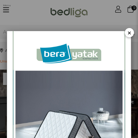
Menu
0
×
Anasayfa
Karyola Grubu
Karyola
Unimet Asos-S Çift Kişilik Ferforje Beyaz Metal Karyola