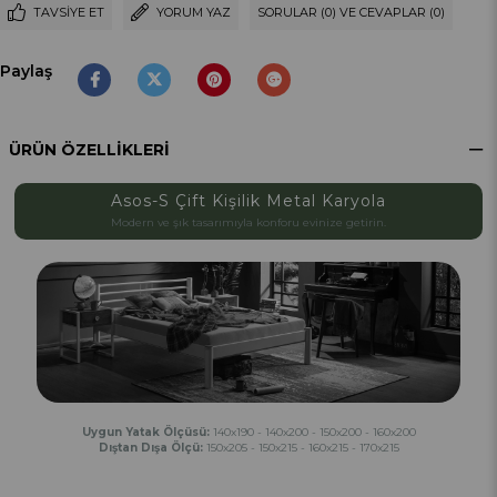
TAVSIYE ET
YORUM YAZ
SORULAR (0) VE CEVAPLAR (0)
Paylaş
ÜRÜN ÖZELLIKLERI
Asos-S Çift Kişilik Metal Karyola
Modern ve şık tasarımıyla konforu evinize getirin.
Uygun Yatak Ölçüsü:
140x190 - 140x200 - 150x200 - 160x200
Dıştan Dışa Ölçü:
150x205 - 150x215 - 160x215 - 170x215