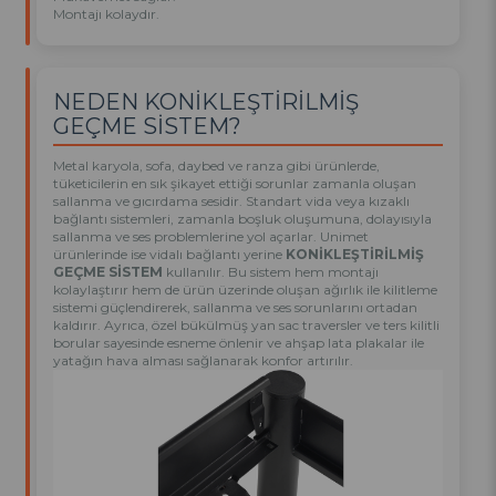
Montajı kolaydır.
NEDEN KONİKLEŞTİRİLMİŞ
GEÇME SİSTEM?
Metal karyola, sofa, daybed ve ranza gibi ürünlerde,
tüketicilerin en sık şikayet ettiği sorunlar zamanla oluşan
sallanma ve gıcırdama sesidir. Standart vida veya kızaklı
bağlantı sistemleri, zamanla boşluk oluşumuna, dolayısıyla
sallanma ve ses problemlerine yol açarlar. Unimet
ürünlerinde ise vidalı bağlantı yerine
KONİKLEŞTİRİLMİŞ
GEÇME SİSTEM
kullanılır. Bu sistem hem montajı
kolaylaştırır hem de ürün üzerinde oluşan ağırlık ile kilitleme
sistemi güçlendirerek, sallanma ve ses sorunlarını ortadan
kaldırır. Ayrıca, özel bükülmüş yan sac traversler ve ters kilitli
borular sayesinde esneme önlenir ve ahşap lata plakalar ile
yatağın hava alması sağlanarak konfor artırılır.