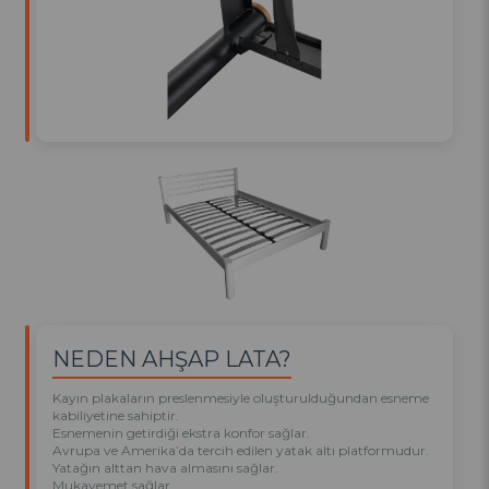
NEDEN AHŞAP LATA?
Kayın plakaların preslenmesiyle oluşturulduğundan esneme
kabiliyetine sahiptir.
Esnemenin getirdiği ekstra konfor sağlar.
Avrupa ve Amerika’da tercih edilen yatak altı platformudur.
Yatağın alttan hava almasını sağlar.
Mukavemet sağlar.