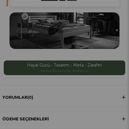
Hayal Gücü - Tasarım - Meta - Zarafet
Kaliteyi Konuşmuyor, Üretiyoruz.
YORUMLAR
(0)
ÖDEME SEÇENEKLERI